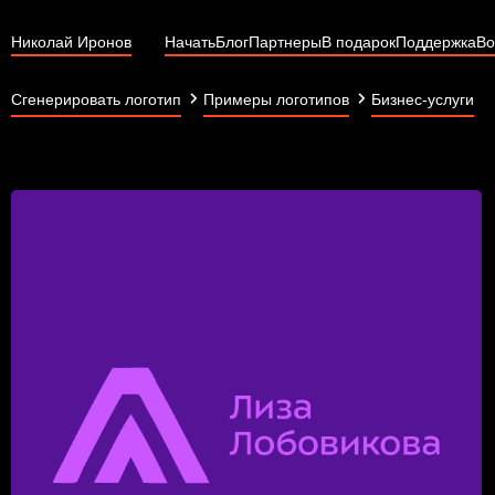
Николай Иронов
Начать
Блог
Партнеры
В подарок
Поддержка
Во
Сгенерировать логотип
Примеры логотипов
Бизнес-услуги