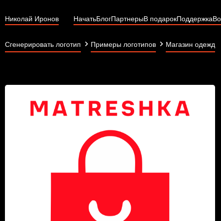
Николай Иронов
Начать
Блог
Партнеры
В подарок
Поддержка
Во
Сгенерировать логотип
Примеры логотипов
Магазин одежды