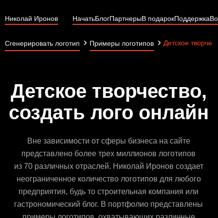
Николай Иронов
Начать
Блог
Партнеры
В подарок
Поддержка
Во
Детское творчес
Сгенерировать логотип
Примеры логотипов
Детское творчество,
создать лого онлайн
Вне зависимости от сферы бизнеса на сайте
представлено более трех миллионов логотипов
из 70 различных отраслей. Николай Иронов создает
неограниченное количество логотипов для любого
предприятия, будь то строительная компания или
гастрономический блог. В портфолио представлены
примеры логотипов, охватывающих различные