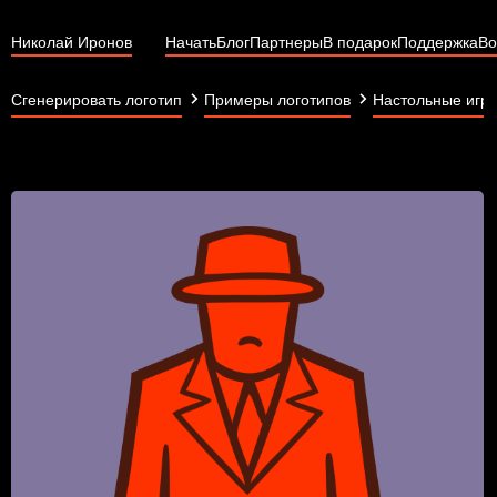
Николай Иронов
Начать
Блог
Партнеры
В подарок
Поддержка
Во
Сгенерировать логотип
Примеры логотипов
Настольные игр