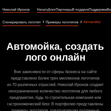
Николай Иронов
Начать
Блог
Партнеры
В подарок
Поддержка
Во
Автомойка
Сгенерировать логотип
Примеры логотипов
Автомойка, создать
лого онлайн
Вне зависимости от сферы бизнеса на сайте
представлено более трех миллионов логотипов
из 70 различных отраслей. Николай Иронов создает
неограниченное количество логотипов для любого
предприятия, будь то строительная компания или
гастрономический блог. В портфолио представлены
примеры логотипов, охватывающих различные