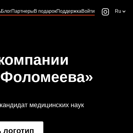
ь
Блог
Партнеры
В подарок
Поддержка
Войти
Ru
 компании
 Фоломеева»
 кандидат медицинских наук
 логотип