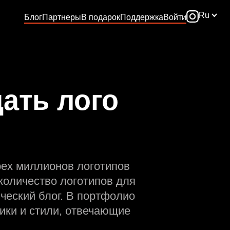
Ru
Блог
Партнеры
В подарок
Поддержка
Войти
дать лого
рех миллионов логотипов
количество логотипов для
ческий блог. В портфолио
ики и стили, отвечающие