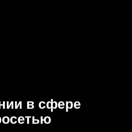
ании в сфере
росетью