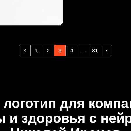
1
2
3
4
...
31
 логотип для комп
ы и здоровья с ней