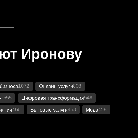
яют Иронову
1072
808
бизнеса
Онлайн-услуги
555
548
нг
Цифровая трансформация
466
463
458
иятия
Бытовые услуги
Мода