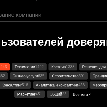
ьзователей довер
243
1492
1333
е
Технологии
Креатив
Решения для 
682
635
591
Бизнес-услуги
Строительство
Бренди
518
486
Консалтинг
Аналитика и консалтинг
Меропр
451
23
Маркетинг
Общий
Все теги