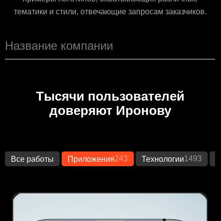
тематики и стили, отвечающие запросам заказчиков.
Тысячи пользователей
доверяют Иронову
243
1493
Все работы
Приложения
Технологии
К