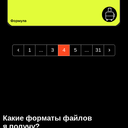
1
...
3
4
5
...
31
Какие форматы файлов
я получу?