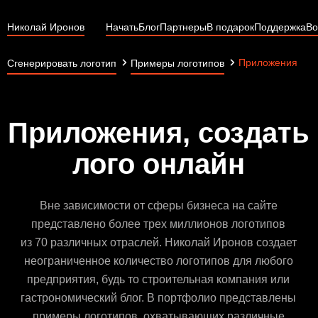
Николай Иронов
Начать
Блог
Партнеры
В подарок
Поддержка
Во
Приложения
Сгенерировать логотип
Примеры логотипов
Приложения, создать
лого онлайн
Вне зависимости от сферы бизнеса на сайте
представлено более трех миллионов логотипов
из 70 различных отраслей. Николай Иронов создает
неограниченное количество логотипов для любого
предприятия, будь то строительная компания или
гастрономический блог. В портфолио представлены
примеры логотипов, охватывающих различные