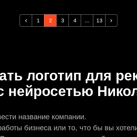
1
2
3
4
...
13
дать логотип для ре
 с нейросетью Нико
вести название компании.
аботы бизнеса или то, что бы вы хотели