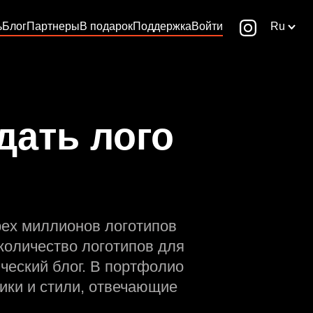
ь
Блог
Партнеры
В подарок
Поддержка
Войти
Ru
дать лого
рех миллионов логотипов
количество логотипов для
ческий блог. В портфолио
ики и стили, отвечающие