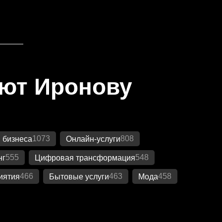
яют Иронову
1073
808
 бизнеса
Онлайн-услуги
555
548
нг
Цифровая трансформация
466
463
458
иятия
Бытовые услуги
Мода