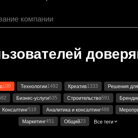
ьзователей довер
100
1492
1333
о
Технологии
Креатив
Решения для
682
635
591
Бизнес-услуги
Строительство
Бренди
518
486
Консалтинг
Аналитика и консалтинг
Меропр
451
23
Маркетинг
Общий
Все теги