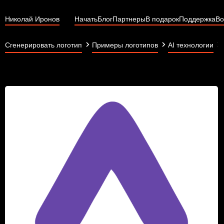
Николай Иронов
Начать
Блог
Партнеры
В подарок
Поддержка
Во
Сгенерировать логотип
Примеры логотипов
AI технологии