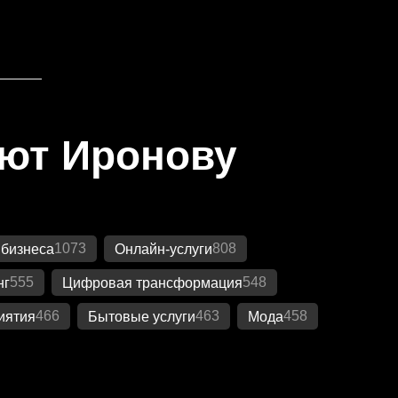
яют Иронову
1073
808
 бизнеса
Онлайн-услуги
555
548
нг
Цифровая трансформация
466
463
458
иятия
Бытовые услуги
Мода