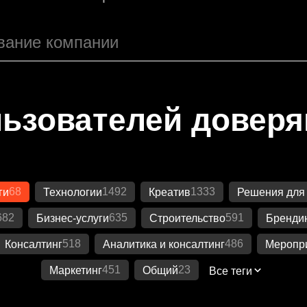
ьзователей довер
68
1492
1333
ги
Технологии
Креатив
Решения для
682
635
591
Бизнес-услуги
Строительство
Бренди
518
486
Консалтинг
Аналитика и консалтинг
Меропр
451
23
Маркетинг
Общий
Все теги