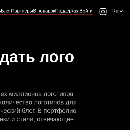
ь
Блог
Партнеры
В подарок
Поддержка
Войти
Ru
дать лого
рех миллионов логотипов
количество логотипов для
ческий блог. В портфолио
ики и стили, отвечающие