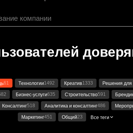
ьзователей довер
61
1492
1333
щь
Технологии
Креатив
Решения для 
682
635
591
Бизнес-услуги
Строительство
Бренди
518
486
Консалтинг
Аналитика и консалтинг
Меропр
451
23
Маркетинг
Общий
Все теги