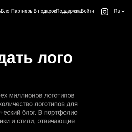
ь
Блог
Партнеры
В подарок
Поддержка
Войти
Ru
дать лого
рех миллионов логотипов
количество логотипов для
ческий блог. В портфолио
ики и стили, отвечающие