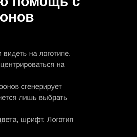
ю помощь с
ронов
 видеть на логотипе.
нцентрироваться на
ронов сгенерирует
анется лишь выбрать
вета, шрифт. Логотип