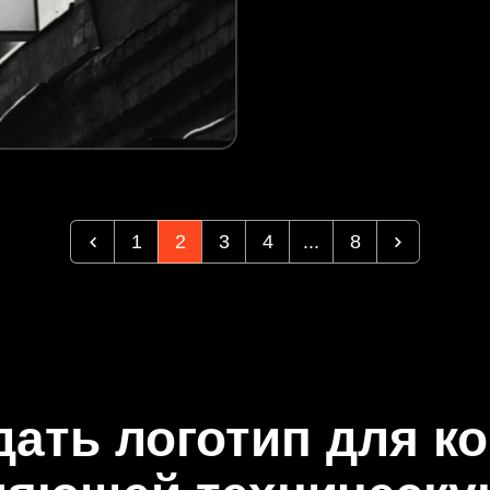
1
2
3
4
...
8
дать логотип для к