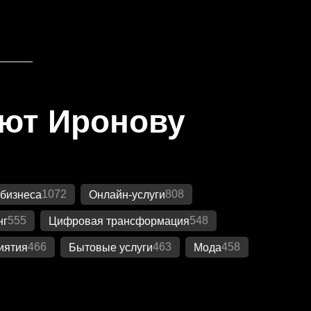
яют Иронову
1072
808
бизнеса
Онлайн-услуги
555
548
нг
Цифровая трансформация
466
463
458
иятия
Бытовые услуги
Мода