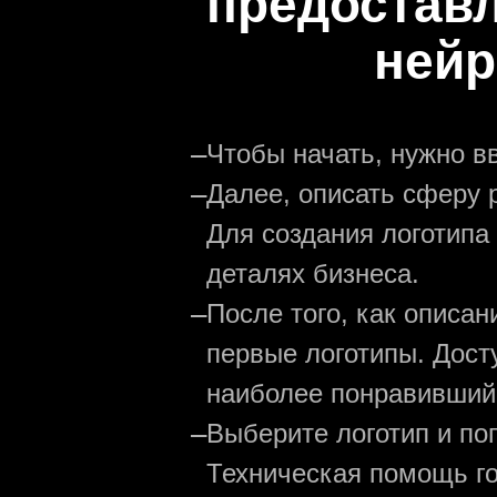
предостав
нейр
—
Чтобы начать, нужно в
—
Далее, описать сферу р
Для создания логотипа
деталях бизнеса.
—
После того, как описа
первые логотипы. Дост
наиболее понравивший
—
Выберите логотип и по
Техническая помощь го