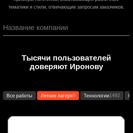
тематики и стили, отвечающие запросам заказчиков.
Тысячи пользователей
доверяют Иронову
9
1492
Все работы
Летние лагеря
Технологии
К