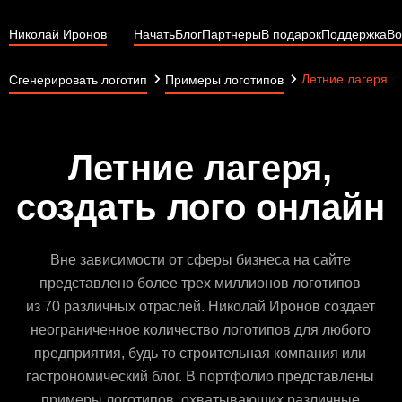
Николай Иронов
Начать
Блог
Партнеры
В подарок
Поддержка
Во
Летние лагеря
Сгенерировать логотип
Примеры логотипов
Летние лагеря,
создать лого онлайн
Вне зависимости от сферы бизнеса на сайте
представлено более трех миллионов логотипов
из 70 различных отраслей. Николай Иронов создает
неограниченное количество логотипов для любого
предприятия, будь то строительная компания или
гастрономический блог. В портфолио представлены
примеры логотипов, охватывающих различные