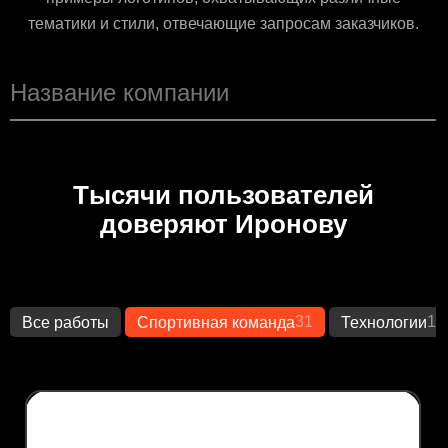
тематики и стили, отвечающие запросам заказчиков.
Тысячи пользователей
доверяют Иронову
31
14
Все работы
Спортивная команда
Технологии