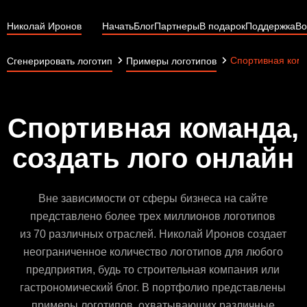
Николай Иронов
Начать
Блог
Партнеры
В подарок
Поддержка
Во
Спортивная ком
Сгенерировать логотип
Примеры логотипов
Спортивная команда,
создать лого онлайн
Вне зависимости от сферы бизнеса на сайте
представлено более трех миллионов логотипов
из 70 различных отраслей. Николай Иронов создает
неограниченное количество логотипов для любого
предприятия, будь то строительная компания или
гастрономический блог. В портфолио представлены
примеры логотипов, охватывающих различные