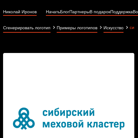
Николай Иронов
Начать
Блог
Партнеры
В подарок
Поддержка
Во
сиб
Сгенерировать логотип
Примеры логотипов
Искусство