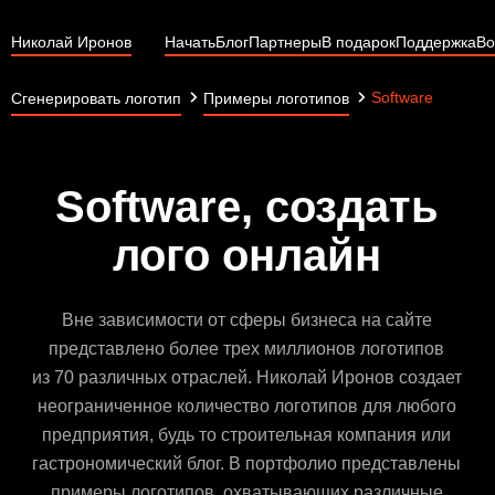
Николай Иронов
Начать
Блог
Партнеры
В подарок
Поддержка
Во
Software
Сгенерировать логотип
Примеры логотипов
Software, создать
лого онлайн
Вне зависимости от сферы бизнеса на сайте
представлено более трех миллионов логотипов
из 70 различных отраслей. Николай Иронов создает
неограниченное количество логотипов для любого
предприятия, будь то строительная компания или
гастрономический блог. В портфолио представлены
примеры логотипов, охватывающих различные