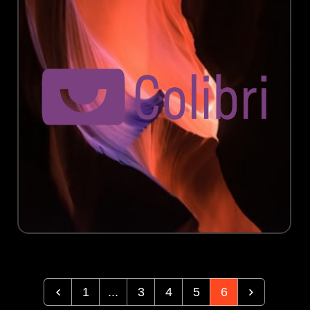
1
...
3
4
5
6