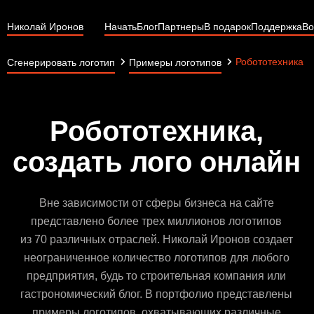
Николай Иронов
Начать
Блог
Партнеры
В подарок
Поддержка
Во
Робототехника
Сгенерировать логотип
Примеры логотипов
Робототехника,
создать лого онлайн
Вне зависимости от сферы бизнеса на сайте
представлено более трех миллионов логотипов
из 70 различных отраслей. Николай Иронов создает
неограниченное количество логотипов для любого
предприятия, будь то строительная компания или
гастрономический блог. В портфолио представлены
примеры логотипов, охватывающих различные