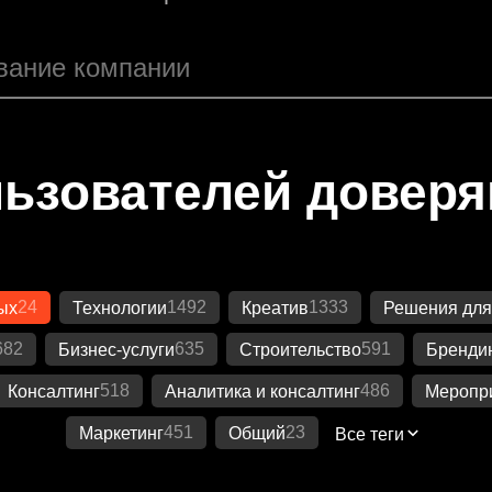
ьзователей довер
24
1492
1333
ых
Технологии
Креатив
Решения для
682
635
591
Бизнес-услуги
Строительство
Бренди
518
486
Консалтинг
Аналитика и консалтинг
Меропр
451
23
Маркетинг
Общий
Все теги