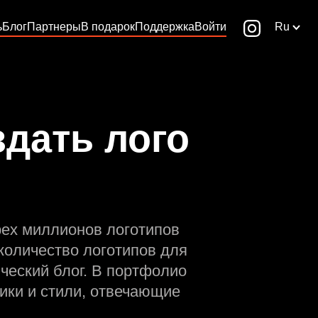
ь
Блог
Партнеры
В подарок
Поддержка
Войти
Ru
дать лого
рех миллионов логотипов
количество логотипов для
ческий блог. В портфолио
ики и стили, отвечающие