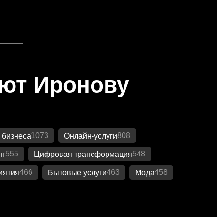
яют Иронову
1073
808
 бизнеса
Онлайн-услуги
555
548
нг
Цифровая трансформация
466
463
458
иятия
Бытовые услуги
Мода