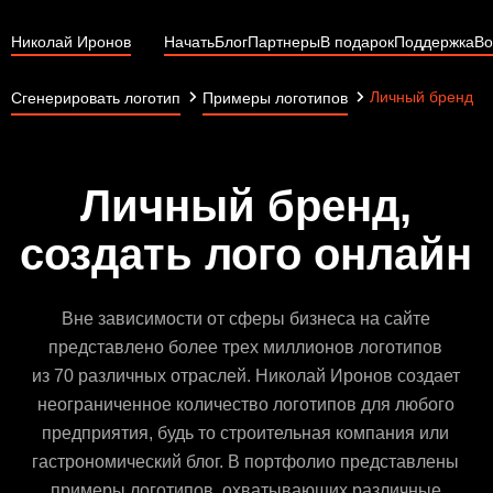
Николай Иронов
Начать
Блог
Партнеры
В подарок
Поддержка
Во
Личный бренд
Сгенерировать логотип
Примеры логотипов
Личный бренд,
создать лого онлайн
Вне зависимости от сферы бизнеса на сайте
представлено более трех миллионов логотипов
из 70 различных отраслей. Николай Иронов создает
неограниченное количество логотипов для любого
предприятия, будь то строительная компания или
гастрономический блог. В портфолио представлены
примеры логотипов, охватывающих различные