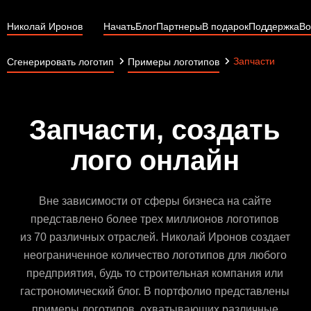
Николай Иронов
Начать
Блог
Партнеры
В подарок
Поддержка
Во
Запчасти
Сгенерировать логотип
Примеры логотипов
Запчасти, создать
лого онлайн
Вне зависимости от сферы бизнеса на сайте
представлено более трех миллионов логотипов
из 70 различных отраслей. Николай Иронов создает
неограниченное количество логотипов для любого
предприятия, будь то строительная компания или
гастрономический блог. В портфолио представлены
примеры логотипов, охватывающих различные