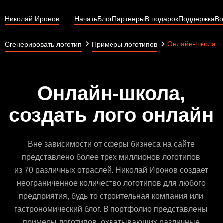
Николай Иронов
Начать
Блог
Партнеры
В подарок
Поддержка
Во
Онлайн-школа
Сгенерировать логотип
Примеры логотипов
Онлайн-школа,
создать лого онлайн
Вне зависимости от сферы бизнеса на сайте
представлено более трех миллионов логотипов
из 70 различных отраслей. Николай Иронов создает
неограниченное количество логотипов для любого
предприятия, будь то строительная компания или
гастрономический блог. В портфолио представлены
примеры логотипов, охватывающих различные