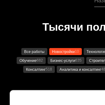
Тысячи пол
10
Все работы
Новостройки
Технологи
682
635
Обучение
Бизнес-услуги
Строител
518
4
Консалтинг
Аналитика и консалтинг