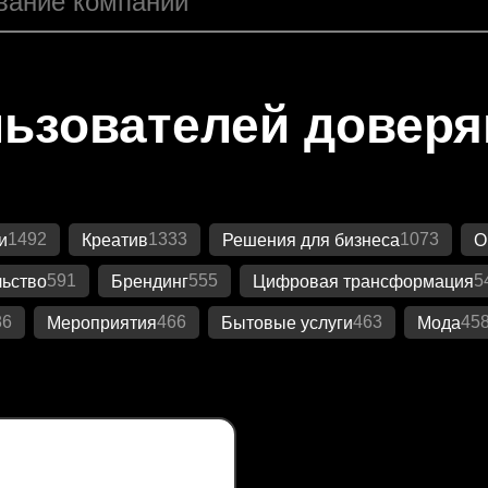
ьзователей довер
1492
1333
1073
и
Креатив
Решения для бизнеса
О
591
555
5
ьство
Брендинг
Цифровая трансформация
86
466
463
45
Мероприятия
Бытовые услуги
Мода