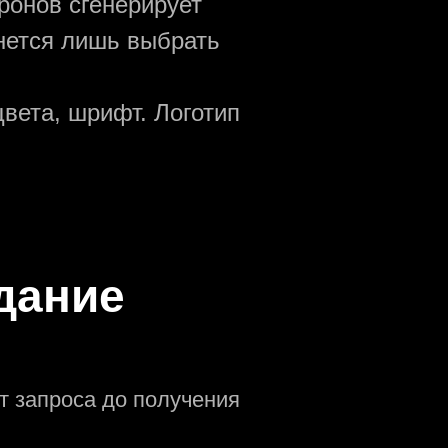
ронов сгенерирует
анется лишь выбрать
вета, шрифт. Логотип
дание
т запроса до получения