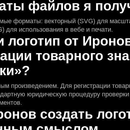
аты файлов я полу
имые форматы: векторный (SVG) для масшт
) для использования в вебе и печати.
и логотип от Ироно
ации товарного зна
ки»?
ным произведением. Для регистрации товар
ндартную юридическую процедуру проверки
ментов.
ронов создать лого
eнным смыслом