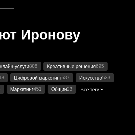
яют Иронову
808
695
нлайн-услуги
Креативные решения
48
537
523
Цифровой маркетинг
Искусство
8
451
23
Маркетинг
Общий
Все теги