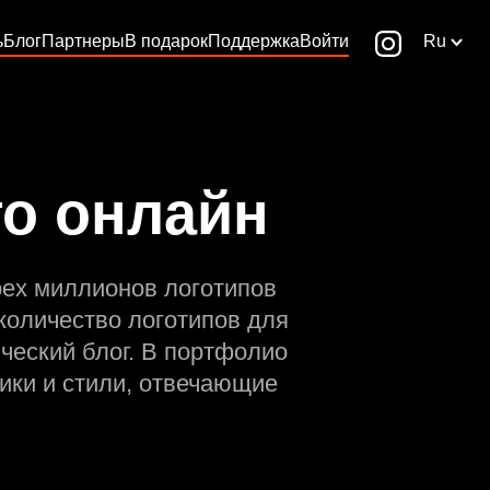
ь
Блог
Партнеры
В подарок
Поддержка
Войти
Ru
го онлайн
рех миллионов логотипов
количество логотипов для
ческий блог. В портфолио
ики и стили, отвечающие