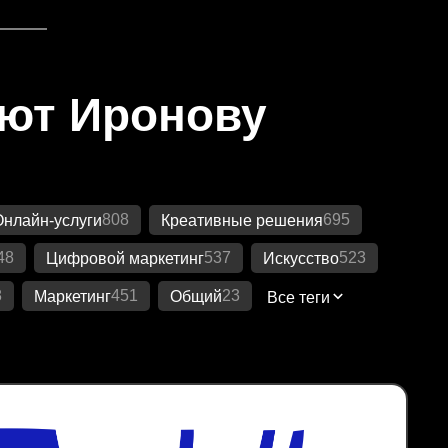
яют Иронову
808
695
Онлайн-услуги
Креативные решения
48
537
523
Цифровой маркетинг
Искусство
8
451
23
Маркетинг
Общий
Все теги