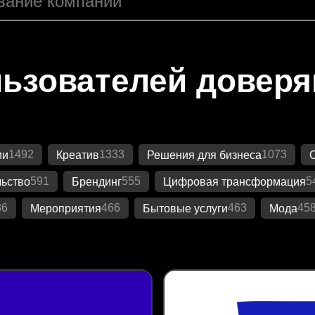
ьзователей довер
1492
1333
1073
ии
Креатив
Решения для бизнеса
591
555
5
ьство
Брендинг
Цифровая трансформация
86
466
463
45
Мероприятия
Бытовые услуги
Мода