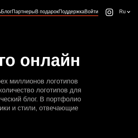
ь
Блог
Партнеры
В подарок
Поддержка
Войти
Ru
го онлайн
рех миллионов логотипов
количество логотипов для
ческий блог. В портфолио
ики и стили, отвечающие