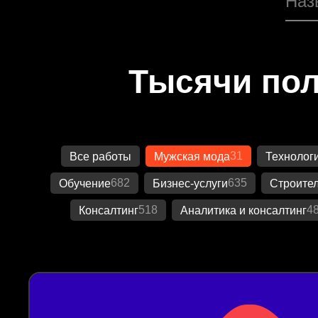
Тысячи пол
31
Все работы
Мужская мода
Технолог
682
635
Обучение
Бизнес-услуги
Строител
518
4
Консалтинг
Аналитика и консалтинг