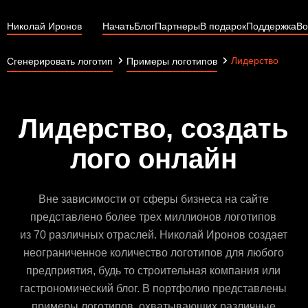
Николай Иронов
Начать
Блог
Партнеры
В подарок
Поддержка
Во
Лидерство
Сгенерировать логотип
Примеры логотипов
Лидерство, создать
лого онлайн
Вне зависимости от сферы бизнеса на сайте
представлено более трех миллионов логотипов
из 70 различных отраслей. Николай Иронов создает
неограниченное количество логотипов для любого
предприятия, будь то строительная компания или
гастрономический блог. В портфолио представлены
примеры логотипов, охватывающих различные