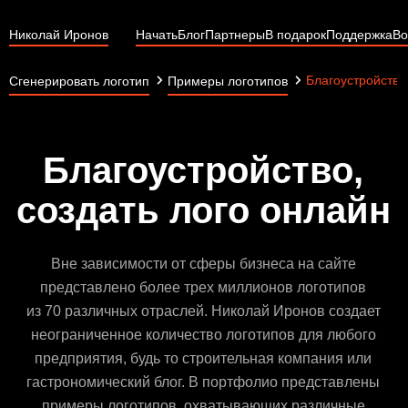
Николай Иронов
Начать
Блог
Партнеры
В подарок
Поддержка
Во
Благоустройство
Сгенерировать логотип
Примеры логотипов
Благоустройство,
создать лого онлайн
Вне зависимости от сферы бизнеса на сайте
представлено более трех миллионов логотипов
из 70 различных отраслей. Николай Иронов создает
неограниченное количество логотипов для любого
предприятия, будь то строительная компания или
гастрономический блог. В портфолио представлены
примеры логотипов, охватывающих различные