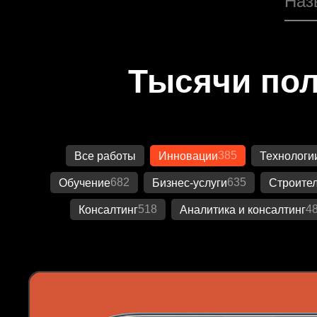
Тысячи пол
385
Все работы
Инновации
Технологи
682
635
Обучение
Бизнес-услуги
Строител
518
4
Консалтинг
Аналитика и консалтинг