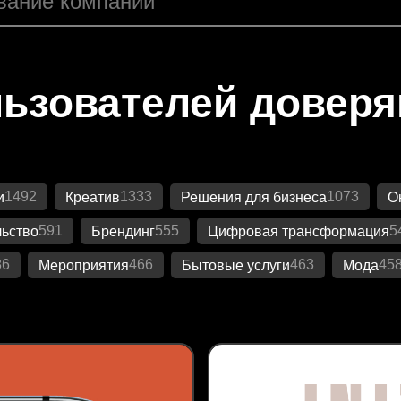
ьзователей довер
1492
1333
1073
и
Креатив
Решения для бизнеса
О
591
555
5
ьство
Брендинг
Цифровая трансформация
86
466
463
45
Мероприятия
Бытовые услуги
Мода