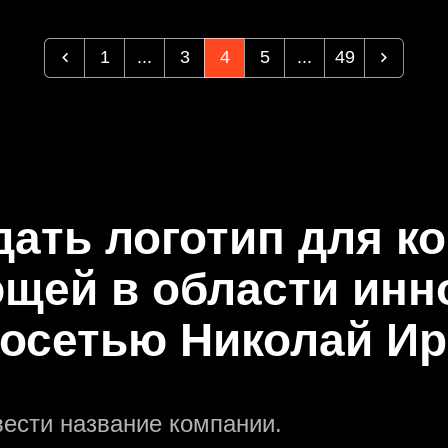
1
...
3
4
5
...
49
дать логотип для к
щей в области инн
осетью Николай И
вести название компании.