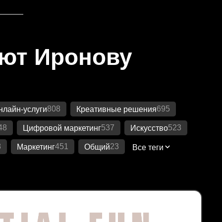
яют Иронову
808
695
нлайн-услуги
Креативные решения
48
537
523
Цифровой маркетинг
Искусство
8
451
23
Маркетинг
Общий
Все теги