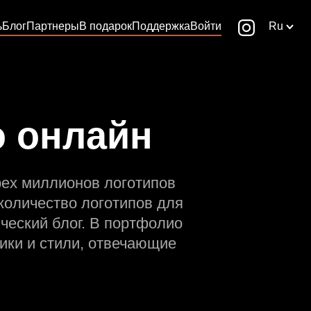
ь
Блог
Партнеры
В подарок
Поддержка
Войти
Ru
о онлайн
рех миллионов логотипов
количество логотипов для
ческий блог. В портфолио
ики и стили, отвечающие