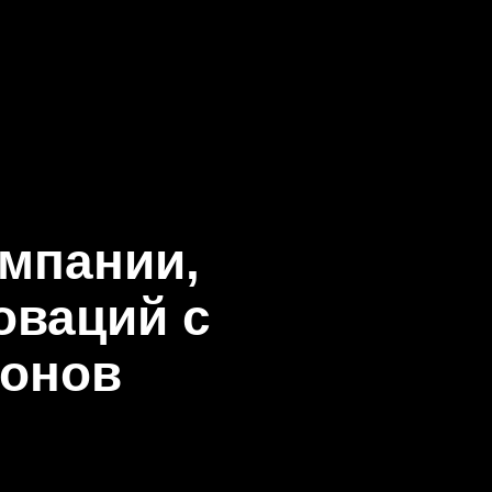
омпании,
оваций с
ронов