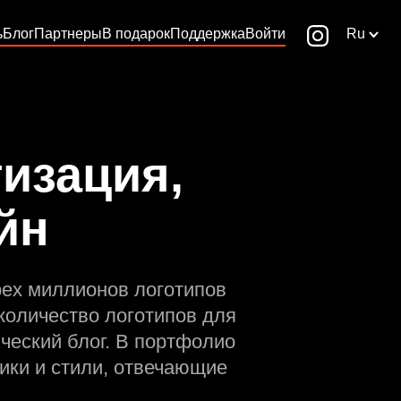
ь
Блог
Партнеры
В подарок
Поддержка
Войти
Ru
изация,
йн
рех миллионов логотипов
количество логотипов для
ческий блог. В портфолио
ики и стили, отвечающие