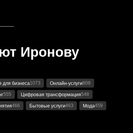
яют Иронову
1073
808
 для бизнеса
Онлайн-услуги
555
548
нг
Цифровая трансформация
466
463
459
иятия
Бытовые услуги
Мода