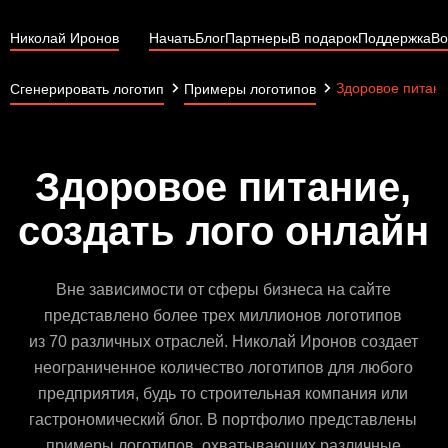
Николай Иронов
Начать
Блог
Партнеры
В подарок
Поддержка
Во
Здоровое питан
Сгенерировать логотип
Примеры логотипов
Здоровое питание,
создать лого онлайн
Вне зависимости от сферы бизнеса на сайте
представлено более трех миллионов логотипов
из 70 различных отраслей. Николай Иронов создает
неограниченное количество логотипов для любого
предприятия, будь то строительная компания или
гастрономический блог. В портфолио представлены
примеры логотипов, охватывающих различные