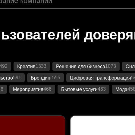
ьзователей довер
492
1333
1073
Креатив
Решения для бизнеса
Онл
591
555
5
ьство
Брендинг
Цифровая трансформация
86
466
463
45
Мероприятия
Бытовые услуги
Мода