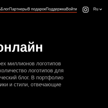
ь
Блог
Партнеры
В подарок
Поддержка
Войти
Ru
 онлайн
рех миллионов логотипов
количество логотипов для
ческий блог. В портфолио
ики и стили, отвечающие