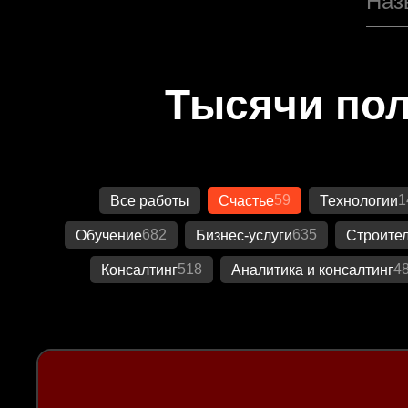
Тысячи пол
59
1
Все работы
Счастье
Технологии
682
635
Обучение
Бизнес-услуги
Строител
518
4
Консалтинг
Аналитика и консалтинг