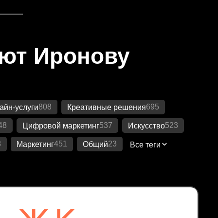
яют Иронову
808
695
айн-услуги
Креативные решения
48
537
523
Цифровой маркетинг
Искусство
8
451
23
Маркетинг
Общий
Все теги