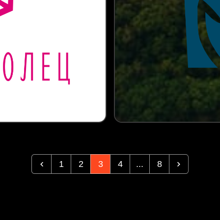
1
2
3
4
...
8