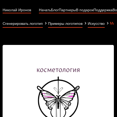
Николай Иронов
Начать
Блог
Партнеры
В подарок
Поддержка
Во
Мид
Сгенерировать логотип
Примеры логотипов
Искусство