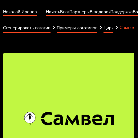
Николай Иронов
Начать
Блог
Партнеры
В подарок
Поддержка
Во
Самвел
Сгенерировать логотип
Примеры логотипов
Цирк