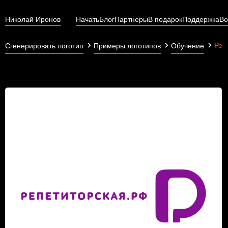
Николай Иронов
Начать
Блог
Партнеры
В подарок
Поддержка
Во
Реп
Сгенерировать логотип
Примеры логотипов
Обучение