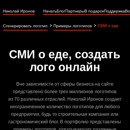
Николай Иронов
Начать
Блог
Партнеры
В подарок
Поддержка
Во
СМИ о еде
Сгенерировать логотип
Примеры логотипов
СМИ о еде, создать
лого онлайн
Вне зависимости от сферы бизнеса на сайте
представлено более трех миллионов логотипов
из 70 различных отраслей. Николай Иронов создает
неограниченное количество логотипов для любого
предприятия, будь то строительная компания или
гастрономический блог. В портфолио представлены
примеры логотипов, охватывающих различные