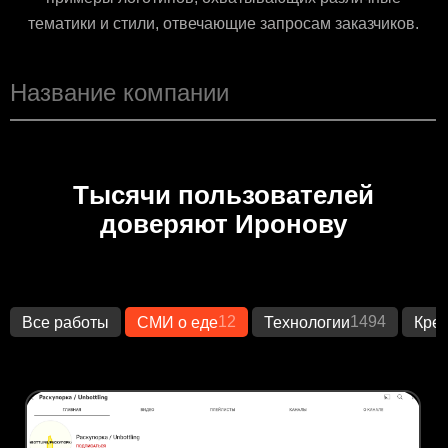
тематики и стили, отвечающие запросам заказчиков.
Тысячи пользователей
доверяют Иронову
12
1494
Все работы
СМИ о еде
Технологии
Кре