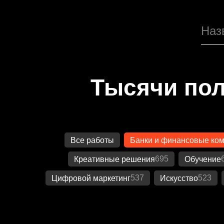
Тысячи пол
Все работы
Банки и финансовые ко
695
Креативные решения
Обучение
537
523
Цифровой маркетинг
Искусство