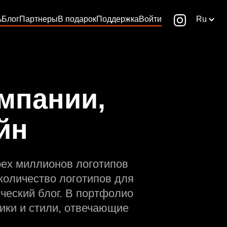
ь
Блог
Партнеры
В подарок
Поддержка
Войти
Ru
мпании,
йн
рех миллионов логотипов
количество логотипов для
ческий блог. В портфолио
ики и стили, отвечающие