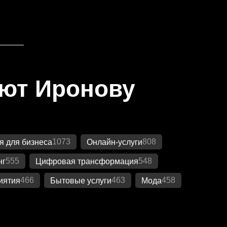
яют Иронову
1073
808
 для бизнеса
Онлайн-услуги
555
548
нг
Цифровая трансформация
466
463
458
иятия
Бытовые услуги
Мода