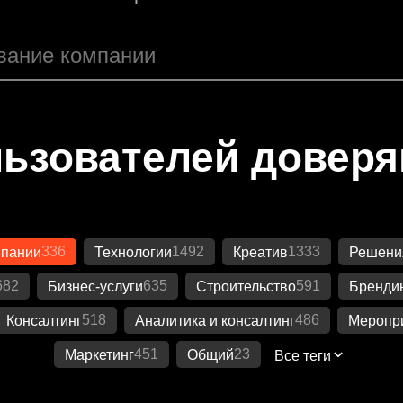
ьзователей довер
336
1492
1333
мпании
Технологии
Креатив
Решения
682
635
591
Бизнес-услуги
Строительство
Бренди
518
486
Консалтинг
Аналитика и консалтинг
Меропр
451
23
Маркетинг
Общий
Все теги