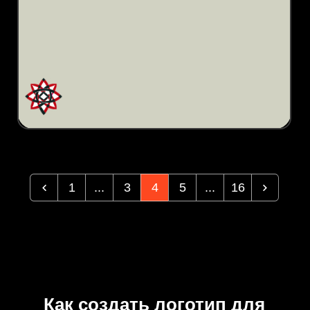
1
...
3
4
5
...
16
Как создать логотип для