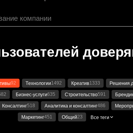
ьзователей довер
92
1492
1333
ативы
Технологии
Креатив
Решения д
682
635
591
Бизнес-услуги
Строительство
Бренди
518
486
Консалтинг
Аналитика и консалтинг
Меропр
451
23
Маркетинг
Общий
Все теги