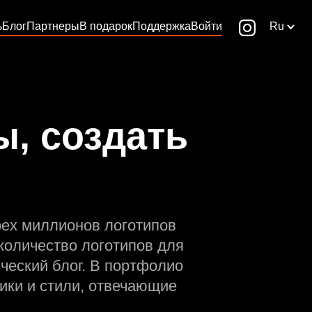
ь
Блог
Партнеры
В подарок
Поддержка
Войти
Ru
ы, создать
рех миллионов логотипов
количество логотипов для
ческий блог. В портфолио
ики и стили, отвечающие