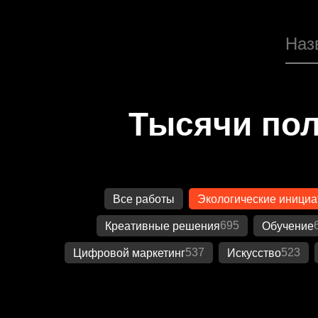
Тысячи пол
Все работы
Экологические иници
695
Креативные решения
Обучение
537
523
Цифровой маркетинг
Искусство