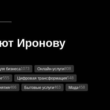
яют Иронову
1073
808
ля бизнеса
Онлайн-услуги
555
548
нг
Цифровая трансформация
466
463
458
иятия
Бытовые услуги
Мода