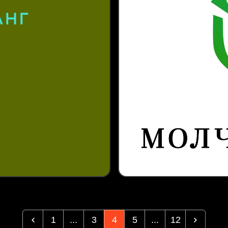
1
...
3
4
5
...
12