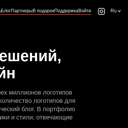
ь
Блог
Партнеры
В подарок
Поддержка
Войти
Ru
ешений,
йн
рех миллионов логотипов
количество логотипов для
ческий блог. В портфолио
ики и стили, отвечающие