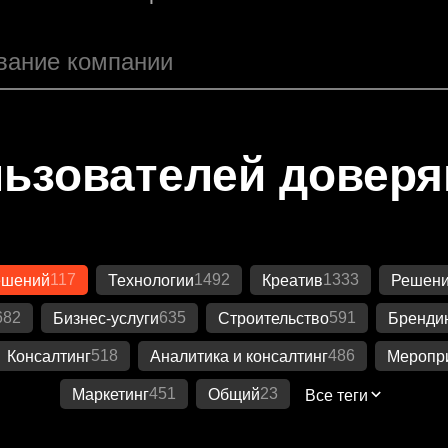
ьзователей довер
117
1492
1333
ешений
Технологии
Креатив
Решени
682
635
591
Бизнес-услуги
Строительство
Бренди
518
486
Консалтинг
Аналитика и консалтинг
Меропр
451
23
Маркетинг
Общий
Все теги