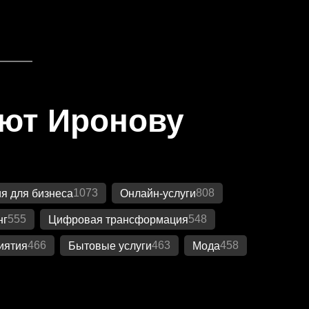
яют Иронову
1073
808
я для бизнеса
Онлайн-услуги
555
548
нг
Цифровая трансформация
466
463
458
иятия
Бытовые услуги
Мода