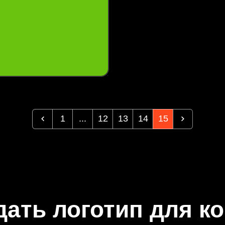
1
...
12
13
14
15
дать логотип для к