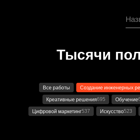
Тысячи пол
Все работы
Создание инженерных р
695
Креативные решения
Обучение
537
523
Цифровой маркетинг
Искусство