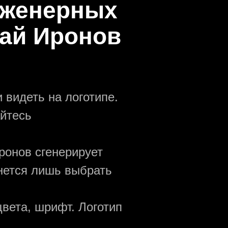
нженерных
лай Иронов
 видеть на логотипе.
йтесь
ронов сгенерирует
анется лишь выбрать
вета, шрифт. Логотип