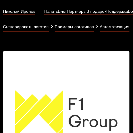
Николай Иронов
Начать
Блог
Партнеры
В подарок
Поддержка
Во
Сгенерировать логотип
Примеры логотипов
Автоматизация