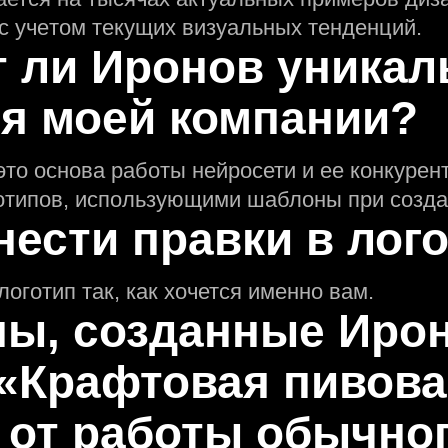
 с учeтом текущих визуальных тенденций.
т ли Иронов уникал
ля моей компании?
это основа работы нейросети и еe конкуре
отипов, использующими шаблоны при созда
нести правки в лог
логотип так, как хочется именно вам.
пы, созданные Ир
«Крафтовая пивова
 от работы обычно