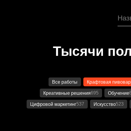
Тысячи пол
Все работы
Крафтовая пивовар
695
Креативные решения
Обучение
537
523
Цифровой маркетинг
Искусство