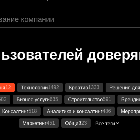
ьзователей довер
12
1492
1333
ня
Технологии
Креатив
Решения для
682
635
591
Бизнес-услуги
Строительство
Бренди
518
486
Консалтинг
Аналитика и консалтинг
Меропр
451
23
Маркетинг
Общий
Все теги