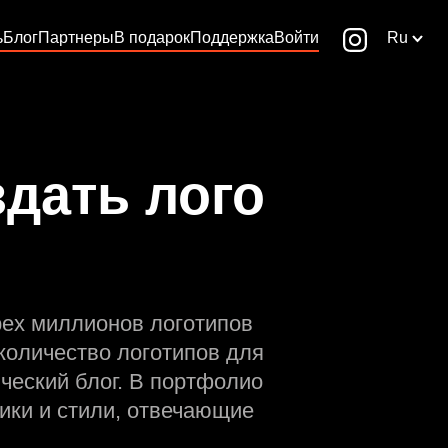
ь
Блог
Партнеры
В подарок
Поддержка
Войти
Ru
дать лого
рех миллионов логотипов
количество логотипов для
ческий блог. В портфолио
ики и стили, отвечающие