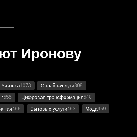
яют Иронову
1073
808
 бизнеса
Онлайн-услуги
555
548
нг
Цифровая трансформация
466
463
459
иятия
Бытовые услуги
Мода