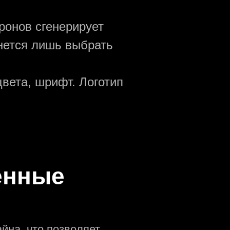
ронов сгенерирует
анется лишь выбрать
вета, шрифт. Логотип
енные
йна, что позволяет