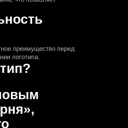
ьность
нтное преимущество перед
нии логотипа.
отип?
оновым
рня»,
го