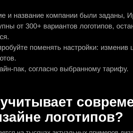
ние и название компании были заданы, И
упны от 300+ вариантов логотипов, ост
ся.
пробуйте поменять настройки: изменив ц
отов.
зайн-пак, согласно выбранному тарифу.
 учитывает соврем
изайне логотипов?
ается на тысячах актуальных примеров диза