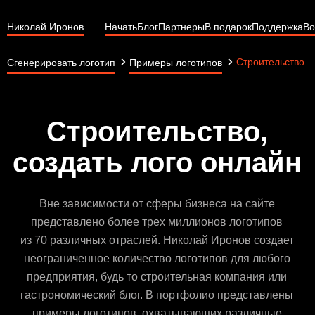
Николай Иронов
Начать
Блог
Партнеры
В подарок
Поддержка
Во
Строительство
Сгенерировать логотип
Примеры логотипов
Строительство,
создать лого онлайн
Вне зависимости от сферы бизнеса на сайте
представлено более трех миллионов логотипов
из 70 различных отраслей. Николай Иронов создает
неограниченное количество логотипов для любого
предприятия, будь то строительная компания или
гастрономический блог. В портфолио представлены
примеры логотипов, охватывающих различные