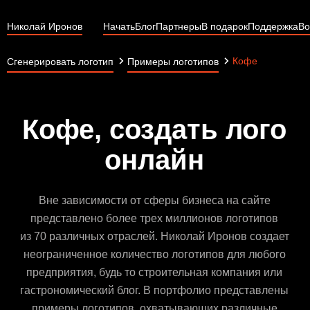
Николай Иронов
Начать
Блог
Партнеры
В подарок
Поддержка
Во
Кофе
Сгенерировать логотип
Примеры логотипов
Кофе, создать лого
онлайн
Вне зависимости от сферы бизнеса на сайте
представлено более трех миллионов логотипов
из 70 различных отраслей. Николай Иронов создает
неограниченное количество логотипов для любого
предприятия, будь то строительная компания или
гастрономический блог. В портфолио представлены
примеры логотипов, охватывающих различные