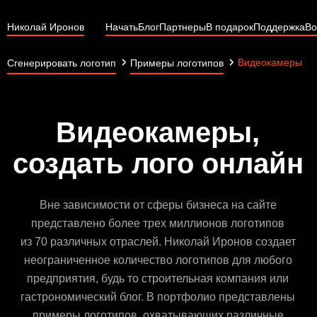
Николай Иронов
Начать
Блог
Партнеры
В подарок
Поддержка
Во
Видеокамеры
Сгенерировать логотип
Примеры логотипов
Видеокамеры,
создать лого онлайн
Вне зависимости от сферы бизнеса на сайте
представлено более трех миллионов логотипов
из 70 различных отраслей. Николай Иронов создает
неограниченное количество логотипов для любого
предприятия, будь то строительная компания или
гастрономический блог. В портфолио представлены
примеры логотипов, охватывающих различные