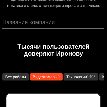
тематики и стили, отвечающие запросам заказчиков.
Тысячи пользователей
доверяют Иронову
9
1493
Все работы
Видеокамеры
Технологии
Кр