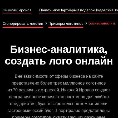
Николай Иронов
Начать
Блог
Партнеры
В подарок
Поддержка
Во
Бизнес-аналитик
Сгенерировать логотип
Примеры логотипов
Бизнес-аналитика,
создать лого онлайн
Вне зависимости от сферы бизнеса на сайте
представлено более трех миллионов логотипов
из 70 различных отраслей. Николай Иронов создает
неограниченное количество логотипов для любого
предприятия, будь то строительная компания или
гастрономический блог. В портфолио представлены
примеры логотипов, охватывающих различные