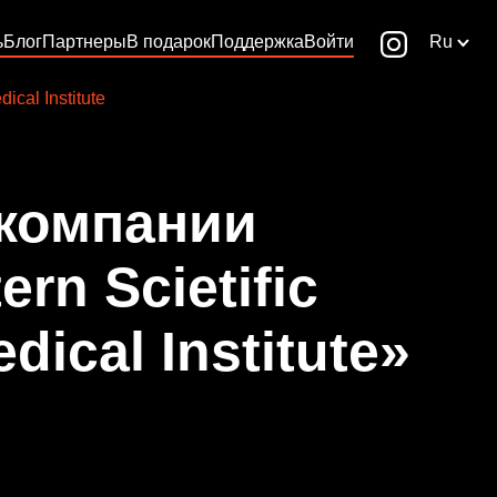
ь
Блог
Партнеры
В подарок
Поддержка
Войти
Ru
dical Institute
 компании
ern Scietific
dical Institute»