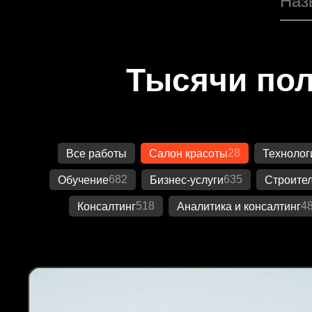
Тысячи пол
28
Все работы
Салон красоты
Технолог
682
635
Обучение
Бизнес-услуги
Строител
518
4
Консалтинг
Аналитика и консалтинг