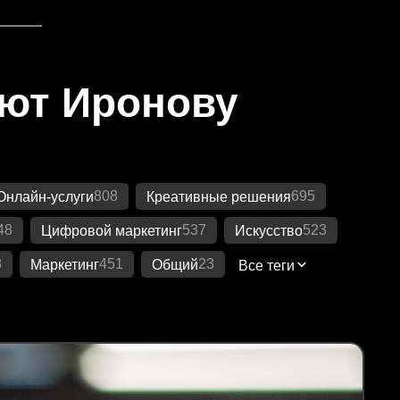
яют Иронову
808
695
Онлайн-услуги
Креативные решения
48
537
523
Цифровой маркетинг
Искусство
8
451
23
Маркетинг
Общий
Все теги