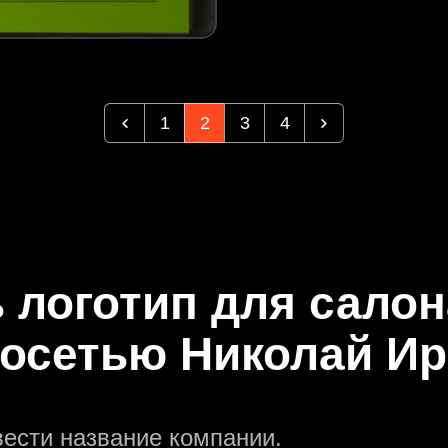
1
2
3
4
ь логотип для салон
осетью Николай И
вести название компании.