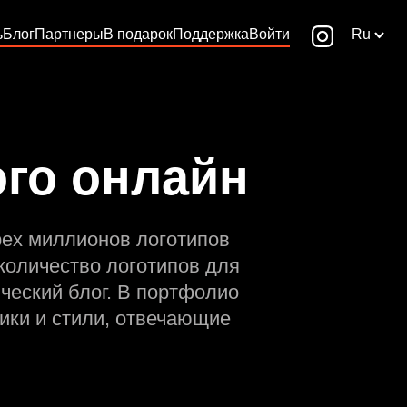
ь
Блог
Партнеры
В подарок
Поддержка
Войти
Ru
ого онлайн
рех миллионов логотипов
количество логотипов для
ческий блог. В портфолио
ики и стили, отвечающие