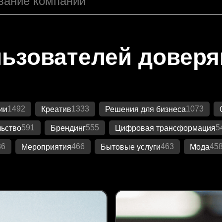
ьзователей довер
1492
1333
1073
ии
Креатив
Решения для бизнеса
591
555
5
ьство
Брендинг
Цифровая трансформация
86
466
463
45
Мероприятия
Бытовые услуги
Мода