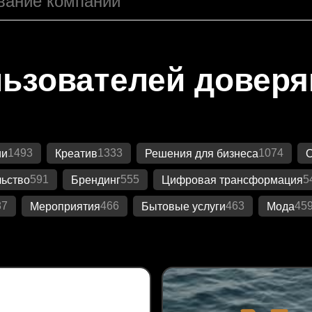
ьзователей довер
1493
1333
1074
ии
Креатив
Решения для бизнеса
О
591
555
5
ьство
Брендинг
Цифровая трансформация
87
466
463
45
Мероприятия
Бытовые услуги
Мода