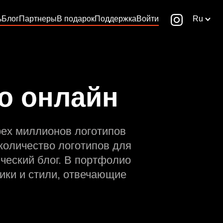
ь
Блог
Партнеры
В подарок
Поддержка
Войти
Ru
о онлайн
рех миллионов логотипов
количество логотипов для
ческий блог. В портфолио
ики и стили, отвечающие