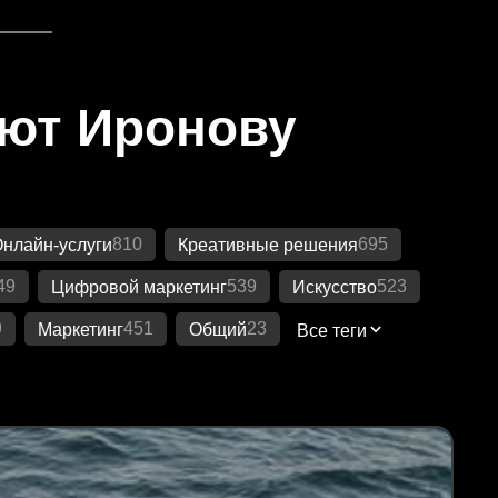
яют Иронову
810
695
нлайн-услуги
Креативные решения
49
539
523
Цифровой маркетинг
Искусство
9
451
23
Маркетинг
Общий
Все теги