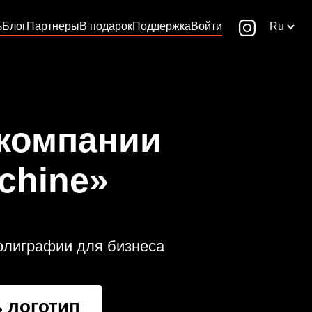
ь
Блог
Партнеры
В подарок
Поддержка
Войти
Ru
 компании
achine»
полиграфии для бизнеса
 логотип