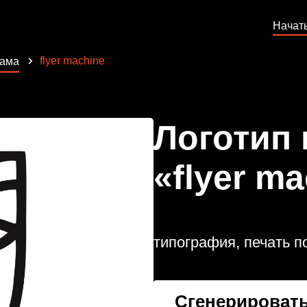
Начат
flyer machine
лама
Логотип
«flyer m
типография, печать 
Сгенерировать