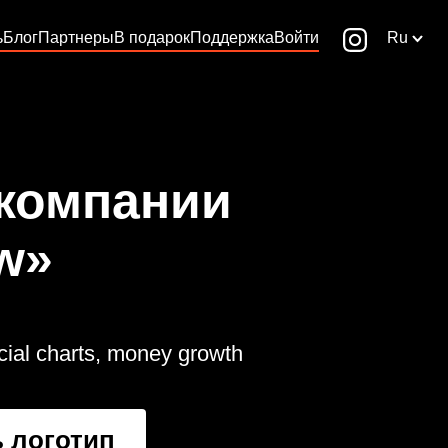
ь
Блог
Партнеры
В подарок
Поддержка
Войти
Ru
 компании
w»
cial charts, money growth
 логотип