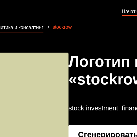
Начат
stockrow
итика и консалтинг
Логотип
«stockro
stock investment, finan
Сгенерировать