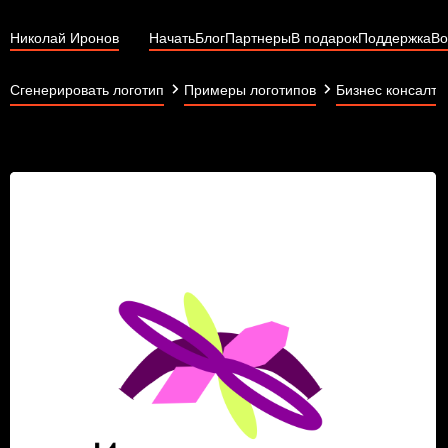
Николай Иронов
Начать
Блог
Партнеры
В подарок
Поддержка
Во
Сгенерировать логотип
Примеры логотипов
Бизнес консалти