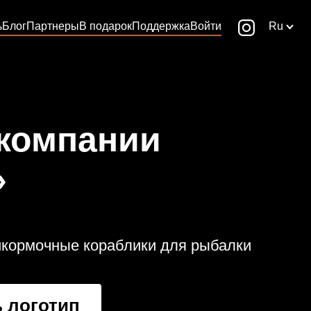
ь
Блог
Партнеры
В подарок
Поддержка
Войти
Ru
 компании
»
икормочные кораблики для рыбалки
 логотип