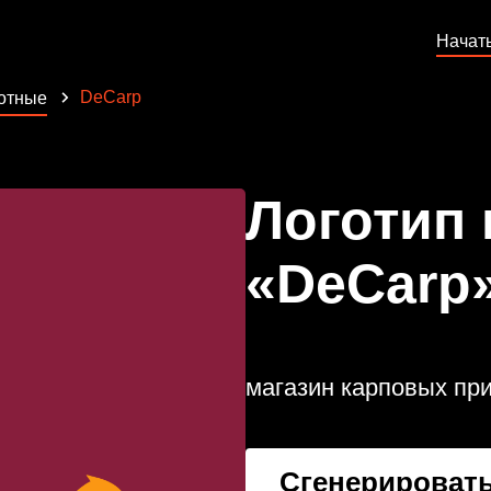
Начат
DeCarp
отные
Логотип
«DeCarp
магазин карповых пр
Сгенерировать